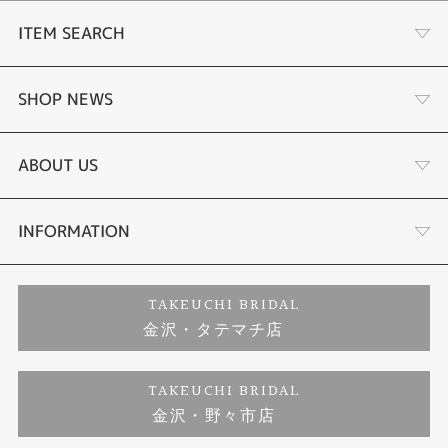
ITEM SEARCH
婚約指輪
SHOP NEWS
結婚指輪
選ばれる理由まとめ
ABOUT US
セットリング
お客様の声
会社概要
INFORMATION
婚約ネックレス
プロポーズサポート
店舗情報
ご来店予約
TAKEUCHI BRIDAL
金沢・タテマチ店
ダイヤモンド
ブランドリスト
お客様の声
特定商取引に関する表記
TAKEUCHI BRIDAL
ジュエリーリフォーム
金沢・野々市店
福井指輪工房｜手作りペアリング
お問い合わせ
プライバシーポリシー