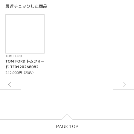
精度：月差+/-10秒
最近チェックした商品
PRODUCT FEATURES
引き通し型カーブドケース
スイスメイド/ダブルカーブド&無反射処理サファイアクリスタル
ブルースチール針（ホワイトダイヤル）
2桁表示アラビア数字インデックス
ブラックオニキスクラウン/三気圧防水
ケース素材: SS / SS & BLACK DLC
インターチェンジブルストラップ
TOM FORD
TOM FORD トムフォー
WARRANTY
ド TF0120268082
2年間国際保証
242,000円（税込）
PAGE TOP