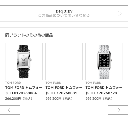
時計
INQUIRY
白文字盤
この商品について問い合わせる
クォーツ
5気圧防水以下
メンズウォッチ
革ベルト
同ブランドのその他の商品
メンズ 腕時計
TOM FORD
性別
メンズ
腕時計
TOM FORD
TOM FORD
TOM FORD
T
TOM FORD トムフォー
TOM FORD トムフォー
TOM FORD トムフォー
TOM FORD
ド TF0120268084
ド TF0120268081
ド TF0120268329
ド
266,200円（税込）
266,200円（税込）
266,200円（税込）
紹介文
MOVEMENT
スイスメイドRONDA社ベースTF 2針クオーツムーブメント
ペルラージュ装飾/ロジウムプレート/ブルースクリュウ