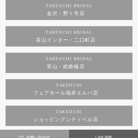
TAKEUCHI BRIDAL
ジュエリーリフォーム
金沢・野々市店
福井指輪工房｜手作りペアリング
お問い合わせ
プライバシーポリシー
TAKEUCHI BRIDAL
真珠ネックレス
福井指輪工房｜手作り結婚指輪 and 婚約指輪
富山インター・二口町店
福井工房｜手作り婚約指輪プロポーズプラン
TAKEUCHI BRIDAL
富山・総曲輪店
TAKEUCHI
フェアモール福井エルパ店
TAKEUCHI
ショッピングシティベル店
お問い合わせ
LINE予約