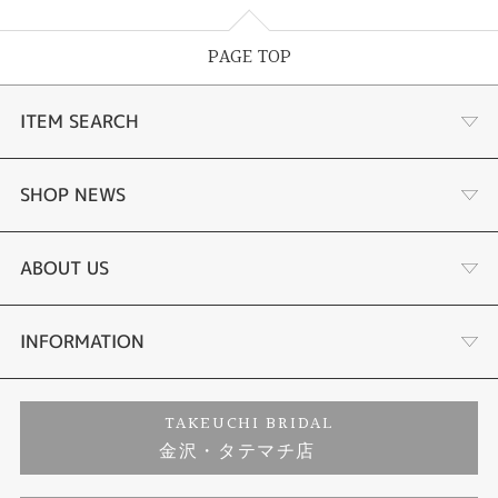
PAGE TOP
ITEM SEARCH
婚約指輪
SHOP NEWS
結婚指輪
選ばれる理由まとめ
ABOUT US
セットリング
お客様の声
会社概要
INFORMATION
婚約ネックレス
プロポーズサポート
店舗情報
ご来店予約
TAKEUCHI BRIDAL
金沢・タテマチ店
ダイヤモンド
ブランドリスト
お客様の声
特定商取引に関する表記