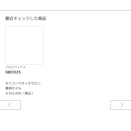
キャリバーNo/8R48
メカニカル 自動巻（手巻つき）
日差＋25秒～－15秒
最近チェックした商品
最大巻上時約45時間持続
34石
ストップウオッチ機能（30分計・12時間計）
秒針停止機能
カレンダー（日付）機能つき
プロスペックス
SBEC025
セイコーウオッチサロン
専用モデル
￥352,000（税込）