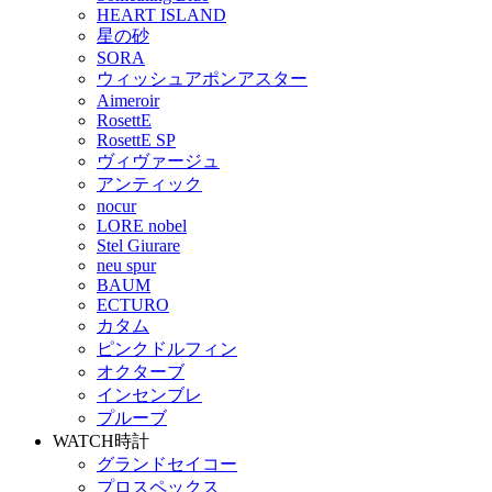
HEART ISLAND
星の砂
SORA
ウィッシュアポンアスター
Aimeroir
RosettE
RosettE SP
ヴィヴァージュ
アンティック
nocur
LORE nobel
Stel Giurare
neu spur
BAUM
ECTURO
カタム
ピンクドルフィン
オクターブ
インセンブレ
プルーブ
WATCH
時計
グランドセイコー
プロスペックス