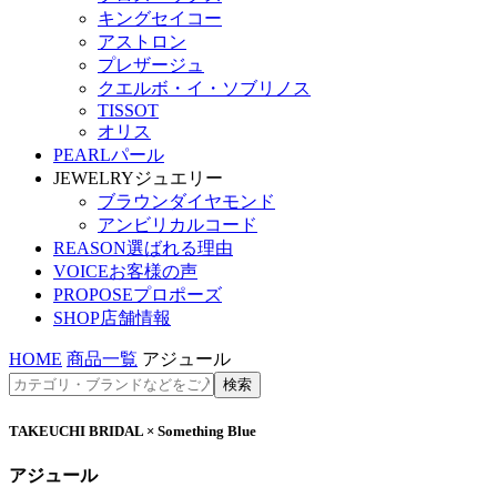
キングセイコー
アストロン
プレザージュ
クエルボ・イ・ソブリノス
TISSOT
オリス
PEARL
パール
JEWELRY
ジュエリー
ブラウンダイヤモンド
アンビリカルコード
REASON
選ばれる理由
VOICE
お客様の声
PROPOSE
プロポーズ
SHOP
店舗情報
HOME
商品一覧
アジュール
TAKEUCHI BRIDAL × Something Blue
アジュール