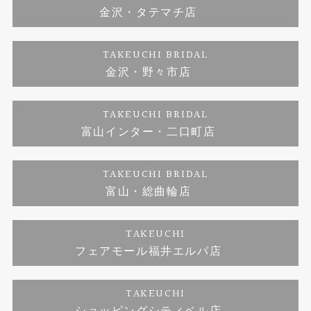
金沢・タテマチ店
ダイヤモンド
ブランドリスト
お客様の声
特定商取引に関する表記
TAKEUCHI BRIDAL
ジュエリーリフォーム
金沢・野々市店
福井指輪工房｜手作りペアリング
お問い合わせ
プライバシーポリシー
TAKEUCHI BRIDAL
真珠ネックレス
福井指輪工房｜手作り結婚指輪 and 婚約指輪
富山インター・二口町店
福井工房｜手作り婚約指輪プロポーズプラン
TAKEUCHI BRIDAL
富山・総曲輪店
TAKEUCHI
フェアモール福井エルパ店
TAKEUCHI