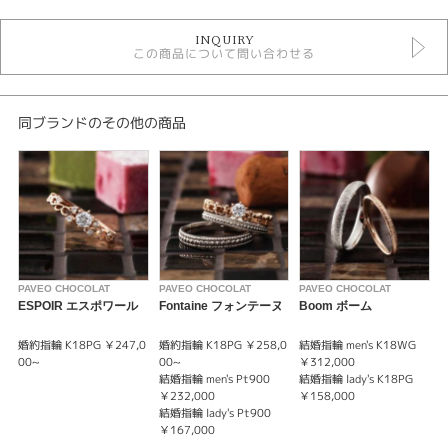
婚約指輪
INQUIRY
婚約指輪 アンティーク
この商品について問い合わせる
パヴェオショコラ ＞ 婚約指輪
紹介文
同ブランドのその他の商品
PAVEO CHOCOLAT【Balloon】バルーン -風船-
愛に満ちた祝福。丸いミル打ちがダイヤモンドを囲ったデザインが印象的な
婚約指輪（エンゲージリング）。細身のアンティークデザインが指を華奢に
見せる効果も。シンプルな結婚指輪（マリッジリング）と合わせやすいスト
レートタイプ。
※価格は税込みになります。
※センターダイヤモンドの価格は含まれません。
PAVEO CHOCOLAT
PAVEO CHOCOLAT
PAVEO CHOCOLAT
P
ESPOIR エスポワール
Fontaine フォンテーヌ
Boom ボーム
婚約指輪 K18PG ￥247,0
婚約指輪 K18PG ￥258,0
結婚指輪 men's K18WG
婚
00~
00~
￥312,000
0
結婚指輪 men's Pt900
結婚指輪 lady's K18PG
結
￥232,000
￥158,000
￥
結婚指輪 lady's Pt900
結
￥167,000
￥