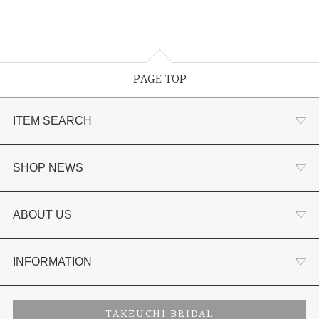
PAGE TOP
ITEM SEARCH
婚約指輪
SHOP NEWS
結婚指輪
選ばれる理由まとめ
ABOUT US
セットリング
お客様の声
会社概要
INFORMATION
婚約ネックレス
プロポーズサポート
店舗情報
ご来店予約
TAKEUCHI BRIDAL