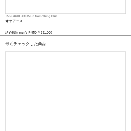
TAKEUCHI BRIDAL × Something Blue
TAK
オケアニス
リ
結婚指輪 men's Pt950 ￥231,000
婚約
結婚指輪 lady's Pt950 ￥231,000
最近チェックした商品