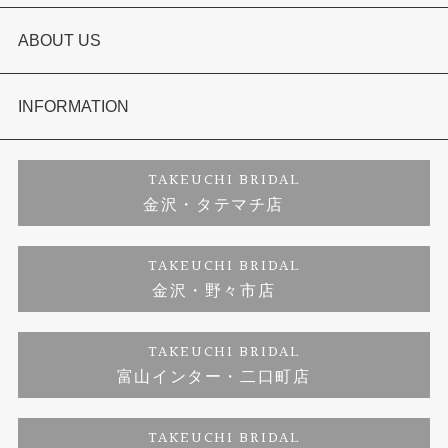
結婚指輪
選ばれる理由まとめ
ABOUT US
セットリング
お客様の声
会社概要
INFORMATION
婚約ネックレス
プロポーズサポート
店舗情報
ご来店予約
TAKEUCHI BRIDAL
金沢・タテマチ店
ダイヤモンド
ブランドリスト
お客様の声
特定商取引に関する表記
TAKEUCHI BRIDAL
金沢・野々市店
ジュエリーリフォーム
福井指輪工房｜手作りペアリング
お問い合わせ
プライバシーポリシー
TAKEUCHI BRIDAL
真珠ネックレス
福井指輪工房｜手作り結婚指輪 and 婚約指輪
富山インター・二口町店
福井工房｜手作り婚約指輪プロポーズプラン
TAKEUCHI BRIDAL